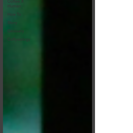
Coffee X
Human
How To
Story
Glossary
Coffysiology