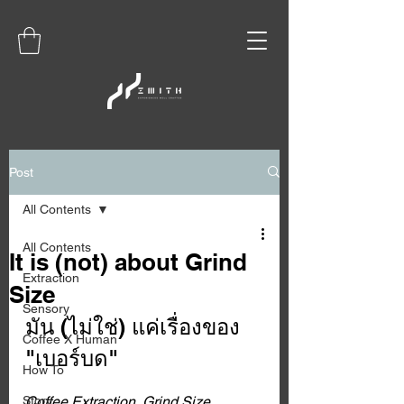
Post
All Contents
All Contents
It is (not) about Grind
Extraction
Size
Sensory
มัน (ไม่ใช่) แค่เรื่องของ 
Coffee X Human
"เบอร์บด"
How To
Story
Coffee Extraction, Grind Size, 