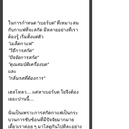
ในการกำหนด “เบอร์บด” ที่เหมาะสม
กับกาแฟที่จะสกัด มีหลายอย่างที่เรา
ต้องรู้ เริ่มตั้งแต่ตัว 
”เมล็ดกาแฟ“ 
”วิธีการสกัด“ 
”ปัจจัยการสกัด“ 
”คุณสมบัติเครื่องบด“ 
และ 
”กลิ่นรสที่ต้องการ“
เฮลโหลว… แค่หาเบอร์บด ใยจึงต้อง
เยอะปานนี้… 
นั่นเป็นเพราะการสกัดกาแฟเป็นกระ
บวนการซับซ้อนที่มีปัจจัยมากมาย 
เดี๋ยวเราค่อย ๆ มาไล่ดูกันไปทีละอย่าง 