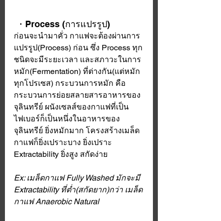
 ・Process (การแปรรูป)
ก่อนจะนำมาคั่ว กาแฟจะต้องผ่านการ
แปรรูป(Process) ก่อน ซึ่ง Process ทุก
ชนิดจะมีระยะเวลา และสภาวะในการ
หมัก(Fermentation) ที่ต่างกัน(แต่หมัก
ทุกโปรเซส) กระบวนการหมัก คือ
กระบวนการย่อยสลายสารอาหารของ
จุลินทรีย์ ผนังเซลส์ของกาแฟที่เป็น
ไฟเบอร์ก็เป็นหนึ่งในอาหารของ
จุลินทรีย์ ยิ่งหมักมาก โครงสร้างเมล็ด
กาแฟก็ยิ่งเปราะบาง ยิ่งเปราะ 
Extractability ยิ่งสูง สกัดง่าย
Ex: เมล็ดกาแฟ Fully Washed มักจะมี 
Extractability ที่ต่ำ(สกัดยาก)กว่า เมล็ด
กาแฟ Anaerobic Natural