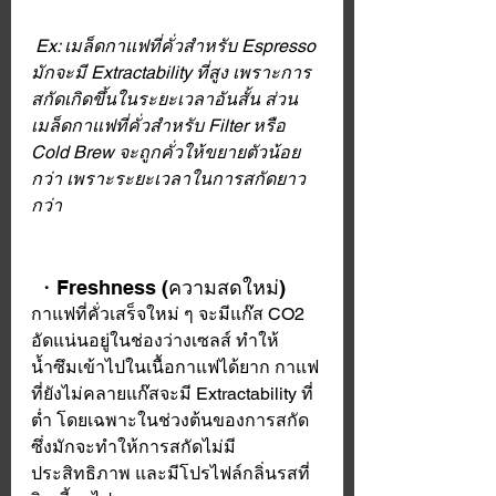
 Ex: เมล็ดกาแฟที่คั่วสำหรับ Espresso 
มักจะมี Extractability ที่สูง เพราะการ
สกัดเกิดขึ้นในระยะเวลาอันสั้น ส่วน
เมล็ดกาแฟที่คั่วสำหรับ Filter หรือ 
Cold Brew จะถูกคั่วให้ขยายตัวน้อย
กว่า เพราะระยะเวลาในการสกัดยาว
กว่า
 ・Freshness (ความสดใหม่)
กาแฟที่คั่วเสร็จใหม่ ๆ จะมีแก๊ส CO2 
อัดแน่นอยู่ในช่องว่างเซลส์ ทำให้
น้ำซึมเข้าไปในเนื้อกาแฟได้ยาก กาแฟ
ที่ยังไม่คลายแก๊สจะมี Extractability ที่
ต่ำ โดยเฉพาะในช่วงต้นของการสกัด 
ซึ่งมักจะทำให้การสกัดไม่มี
ประสิทธิภาพ และมีโปรไฟล์กลิ่นรสที่