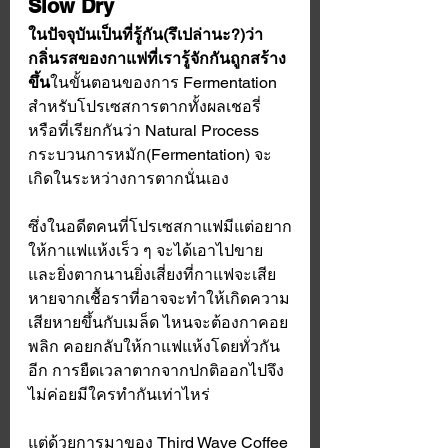
Slow Dry
ในปัจจุบันเป็นที่รู้กัน(รึเปล่านะ?)ว่า
กลิ่นรสของกาแฟที่เรารู้จักกันถูกสร้าง
ขึ้น
ในขั้นตอนของการ Fermentation 
สำหรับโปรเซสการตากทั้งผลเชอรี่ 
หรือที่เรียกกันว่า Natural Process 
กระบวนการหมัก(Fermentation) จะ
เกิดในระหว่างการตากนั่นเอง
ซึ่งในอดีตคนที่โปรเซสกาแฟมีแต่อยาก
ให้กาแฟแห้งเร็ว ๆ จะได้เอาไปขาย 
และยิ่งตากนานยิ่งเสี่ยงที่กาแฟจะเสีย
หายจากเชื้อราที่อาจจะทำให้เกิดความ
เสียหายขึ้นกับเมล็ด ไหนจะต้องกาคอย
พลิก คอยกลับให้กาแฟแห้งโดยทั่วกัน
อีก การยืดเวลาตากจากปกติออกไปจึง
ไม่ค่อยมีใครทำกันเท่าไหร่
แต่ด้วยการมาของ Third Wave Coffee 