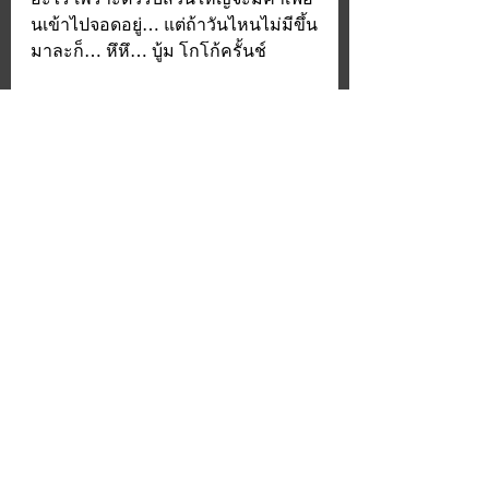
นเข้าไปจอดอยู่… แต่ถ้าวันไหนไม่มีขึ้น
มาละก็… หึหึ… บู้ม โกโก้ครั้นช์
จากความง่วง งัวเงียปกติ… อยู่ ๆ ก็มีตัว
รับเพิ่มขึ้น ทำให้ Adenosine เกาะได้
มากกว่าปกติสองสามเท่าตัว เพราะ
คาเฟอีนแค่ไปแย่งที่จอด Adenosine 
แต่ไม่ได้ทำให้ปริมาณของ Adenosine 
ลดลง เมื่อมีตัวรับเพิ่มขึ้น Effect ของ 
Adenosine ก็เพิ่มขึ้นตามไปด้วย เป็น
ที่มาของอาการ “ถอนคาเฟอีน” นั่นเอง
Conclusion
สรุป
กาแฟสามารถช่วยให้เราโกงความง่วง
ได้ เพราะคาเฟอีน(Caffeine)ในกาแฟ