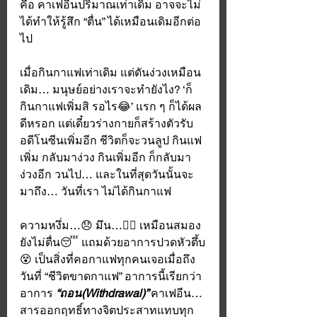
คือ คาเฟอีนปริมาณเท่าเดิม อาจจะไม่
ได้ทำให้รู้สึก “ตื่น” ได้เหมือนเดิมอีกต่อ
ไป
เมื่อกินกาแฟเท่าเดิม แต่ดันง่วงเหมือน
เดิม… มนุษย์อย่างเราจะทำยังไง? ‘ก็
กินกาแฟเพิ่มสิ รอไร😂’ แรก ๆ ก็ได้ผล
ดีหรอก แต่เดี๋ยวร่างกายก็สร้างตัวรับ
อดีโนซีนเพิ่มอีก ชีวิตก็จะวนลูป กินแฟ
เพิ่ม กลับมาง่วง กินเพิ่มอีก ก็กลับมา
ง่วงอีก วนไป… และในที่สุดวันนั้นจะ
มาถึง… วันที่เรา ไม่ได้กินกาแฟ
ความหงึ่ม…😞 มึน…😵‍💫 เหมือนสมอง
ยังไม่ตื่น😴 แถมด้วยอาการปวดหัวตึ้บ
😵 เป็นสิ่งที่คอกาแฟทุกคนเจอเมื่อถึง
วันที่ “ชีวิตขาดกาแฟ” อาการนี้เรียกว่า
อาการ 
“ถอน(Withdrawal)” 
คาเฟอีน… 
สารออกฤทธิ์ทางจิตประสาทแทบทุก