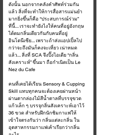
ดังนั้น นอกจากคลังคำศัพท์ร่วมกัน
แล้ว สิ่งที่จะทำให้การสื่อสารแม่นยำ
มากยิ่งขึ้นก็คือ “ประสบการณ์ร่วม” 
ทีนี้... เราจะทำยังไงให้คนที่อยู่อังกฤษ 
ได้ดมกลิ่นเดียวกันกับคนที่อยู่
อินโดนีเซีย... เพราะถ้าส่งแอปเปิ้ลไป 
กว่าจะถึงมันก็คงจะเหี่ยว เน่าหมด
แล้ว... สิ่งที่ SCA จึงปิ๊งไอเดีย “กลิ่น
สังเคราะห์” ขึ้นมา ถือกำเนิดเป็น Le 
Nez du Cafe 
คนที่เคยได้เรียน Sensory & Cupping 
Skill แทบทุกคนจะต้องเคยผ่านหน้า
ผ่านตากล่องไม้สีน้ำตาลที่บรรจุขวด
แก้วเล็ก ๆ บรรจุกลิ่นสังเคราะห์เอาไว้ 
36 ขวด สำหรับฝึกนักชิมกาแฟให้
เข้าใจตรงกันว่า กลิ่นแต่ละกลิ่น ใน
อุตสาหกรรมกาแฟเค้าเรียกว่ากลิ่น
อะไร 