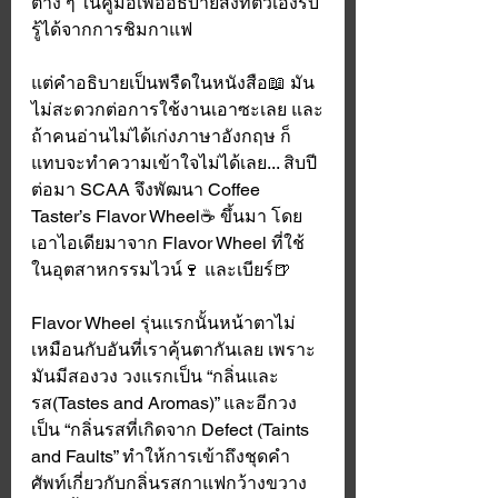
ต่าง ๆ ในคู่มือเพื่ออธิบายสิ่งที่ตัวเองรับ
รู้ได้จากการชิมกาแฟ 
แต่คำอธิบายเป็นพรืดในหนังสือ📖 มัน
ไม่สะดวกต่อการใช้งานเอาซะเลย และ
ถ้าคนอ่านไม่ได้เก่งภาษาอังกฤษ ก็
แทบจะทำความเข้าใจไม่ได้เลย... สิบปี
ต่อมา SCAA จึงพัฒนา Coffee 
Taster’s Flavor Wheel☕️ ขึ้นมา โดย
เอาไอเดียมาจาก Flavor Wheel ที่ใช้
ในอุตสาหกรรมไวน์🍷 และเบียร์🍺 
Flavor Wheel รุ่นแรกนั้นหน้าตาไม่
เหมือนกับอันที่เราคุ้นตากันเลย เพราะ
มันมีสองวง วงแรกเป็น “กลิ่นและ
รส(Tastes and Aromas)” และอีกวง
เป็น “กลิ่นรสที่เกิดจาก Defect (Taints 
and Faults” ทำให้การเข้าถึงชุดคำ
ศัพท์เกี่ยวกับกลิ่นรสกาแฟกว้างขวาง