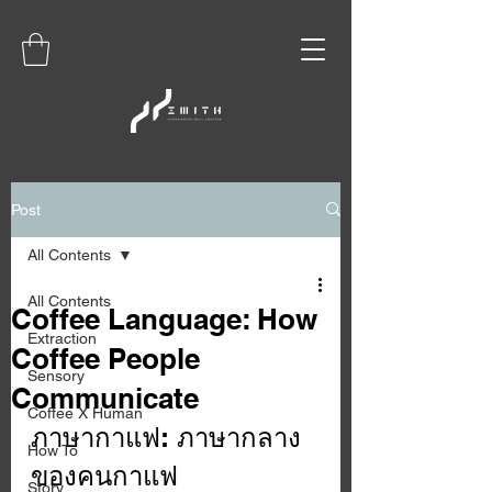
Post
All Contents
All Contents
Coffee Language: How
Extraction
Coffee People
Sensory
Communicate
Coffee X Human
ภาษากาแฟ: ภาษากลาง
How To
ของคนกาแฟ
Story