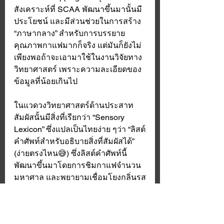
สังเคราะห์ที่ SCAA พัฒนาขึ้นมานั้นมี
ประโยชน์ และมีส่วนช่วยในการสร้าง 
“ภาษากลาง” สำหรับการบรรยาย
คุณภาพกาแฟมากก็จริง แต่มันก็ยังไม่
เพียงพอถ้าจะเอามาใช้ในงานวิจัยทาง
วิทยาศาสตร์ เพราะความละเอียดของ
ข้อมูลที่น้อยเกินไป 
ในแวดวงวิทยาศาสตร์ด้านประสาท
สัมผัสนั้นมีสิ่งที่เรียกว่า “Sensory 
Lexicon” ซึ่งแปลเป็นไทยง่าย ๆว่า “ลิสต์
คำศัพท์สำหรับอธิบายสิ่งที่สัมผัสได้” 
(ง่ายตรงไหน😅) ซึ่งลิสต์คำศัพท์นี้
พัฒนาขึ้นมาโดยการชิมกาแฟจำนวน
มหาศาล และพยายามเชื่อมโยงกลิ่นรส
ที่ได้กับสิ่งที่สามารถหาได้ทั่วไป เป็นที่
รู้จัก และมีกลิ่นรสค่อนข้างมาตรฐาน