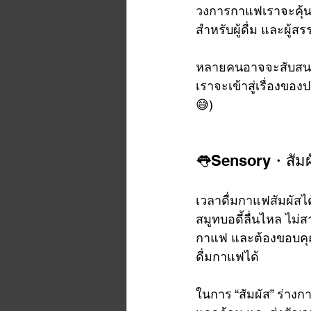
วงการกาแฟเราจะคุ้นเค
สำหรับผู้ดื่ม และผู้ส
หลายคนอาจจะสับสนระหว
เราจะเข้าสู่เรื่องของ
😅)
👅Sensory・สัมผ
เวลาดื่มกาแฟสัมผัสได้
สมูทบอดี้ลื่นไหล ไม่ส
กาแฟ และต้องขอบคุณร
ดื่มกาแฟได้
ในการ “สัมผัส” ร่างกา