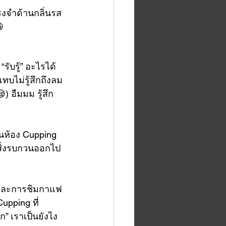
รงจำด้านกลิ่นรส

“รับรู้” อะไรได้
บไม่รู้สึกถึงลม
 อืมมม รู้สึก
 ในห้อง Cupping 
ดสิ่งรบกวนออกไป
 ๆ และการชิมกาแฟ
pping ที่
ก” เราเป็นยังไง 