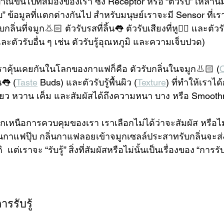
ขึ้นไปที่สมองของเรา ซึ่ง Receptor หรือ “ตัวรับ” เหล่านี
” ข้อมูลที่แตกต่างกันไป สำหรับมนุษย์เราจะมี Sensor ที่เรารู
ลิ่นที่จมูก👃🏻 ตัวรับรสที่ลิ้น👅 ตัวรับเสียงที่หู👂🏼 และตัวรับร
ะตัวรับอื่น ๆ เช่น ตัวรับรู้อุณหภูมิ และความเจ็บปวด)
ี่เราคุ้นเคยกันในโลกของกาแฟก็คือ ตัวรับกลิ่นในจมูก👃🏻 (
O
น👅 (
Taste
 Buds) และตัวรับรู้พื้นผิว (
Texture
) ที่ทำให้เราไ
รี้ยว หวาน เค็ม และสัมผัสได้ถึงความหนา บาง หรือ Smoo
่นอกเหนือการควบคุมของเรา เราเลือกไม่ได้ว่าจะสัมผัส หรือไ
้านกาแฟปุ๊บ กลิ่นกาแฟลอยเข้าจมูกเซลล์ประสาทรับกลิ่นจะส
ต่เราจะ “รับรู้” สิ่งที่สัมผัสหรือไม่นั้นเป็นเรื่องของ “การรับ
รรับรู้