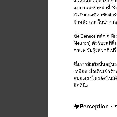
แวดล้อม และส่งสัญญาณ
แบบ และทำหน้าที่ “รับ
ตัวรับแสงที่ตา👁 ตัวรับก
ผิวหนัง และในปาก (แล
ซึ่ง Sensor หลัก ๆ ท
Neuron) ตัวรับรสที่ลิ้
กาแฟ รับรู้รสชาติเป
ซึ่งการสัมผัสนั้นอยู
เหมือนเมื่อเดินเข้าร
สมองเราโดยอัตโนมัติ  แ
อีกทีนึง
🧠Perception・กา