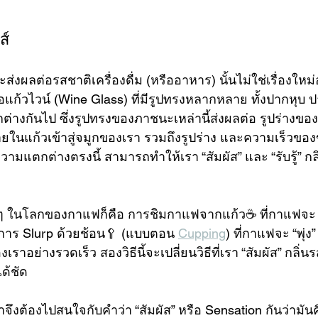
ส์
ะส่งผลต่อรสชาติเครื่องดื่ม (หรืออาหาร) นั้นไม่ใช่เรื่องใหม่
็คือแก้วไวน์ (Wine Glass) ที่มีรูปทรงหลากหลาย ทั้งปากหุบ
กต่างกันไป ซึ่งรูปทรงของภาชนะเหล่านี้ส่งผลต่อ รูปร่างข
ายในแก้วเข้าสู่จมูกของเรา รวมถึงรูปร่าง และความเร็วขอ
งความแตกต่างตรงนี้ สามารถทำให้เรา “สัมผัส” และ “รับรู้” ก
 ๆ ในโลกของกาแฟก็คือ การชิมกาแฟจากแก้ว☕️ ที่กาแฟจะ “
การ Slurp ด้วยช้อน🥄 (แบบตอน 
Cupping
) ที่กาแฟจะ “พุ่ง
าอย่างรวดเร็ว สองวิธีนี้จะเปลี่ยนวิธีที่เรา “สัมผัส” กลิ
ด้ชัด
าจึงต้องไปสนใจกับคำว่า “สัมผัส” หรือ Sensation กันว่ามัน