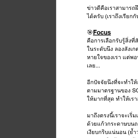
ข่าวดีคือเราสามารถฝ
ได้ครับ (เราถึงเรียกก
🎯
Focus
คือการเลือกรับรู้สิ่งท
ในระดับนึง ลองสังเก
หายใจของเรา แต่พอบอ
เลย... 
อีกปัจจัยนึงที่จะทำให
ตามมาตรฐานของ SCA ถ
ให้มากที่สุด ทำให้เร
มาถึงตรงนี้เราจะเริ่ม
ด้วยแก้วกระดาษบนถน
เงียบกริบแน่นอน (ย้ำว