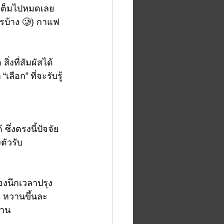
ไรเต็มไปหมดเลย 
ไรบ้าง 🥲) กาแฟ
สิ่งที่สัมผัสได้
เลือก” ที่จะรับรู้
ึ่งตรงนี้ปัจจัย
ัวรับ 
ลองนึกเวลาปรุง
อ หวานขึ้นละ 
วาน 