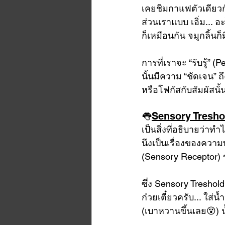
เคยชิมกาแฟตัวเดียวกัน
ส่วนเราแบบ เอิ่ม... 
ก็เหมือนกัน จมูกลิ้นก
การที่เราจะ “รับรู้” (Pe
นั้นมีความ “ชัดเจน”​ ถึ
หรือโฟกัสกับสัมผัสนั้น
👅
Sensory Tresho
เป็นสิ่งที่อธิบายว่าท
นึงเป็นเรื่องของควา
(Sensory Receptor) ข
ซึ่ง Sensory Treshold
ก๋วยเตี๋ยวครับ... ใส
(เบาหวานขึ้นเลย😵) น