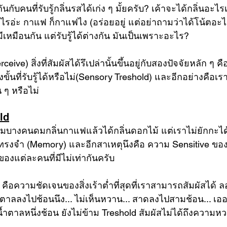
กับคนที่รับรู้กลิ่นรสได้เก่ง ๆ มั้ยครับ? เค้าจะได้กลิ่นอะ
อะไรอ่ะ กาแฟ ก็กาแฟไง (อร่อยอยู่ แต่อย่าถามว่าได้โน้ตอะ
็มีเหมือนกัน แต่รับรู้ได้ต่างกัน มันเป็นเพราะอะไร? 
rceive) สิ่งที่สัมผัสได้รึเปล่านั้นขึ้นอยู่กับสองปัจจัยหลัก ๆ คือ 
งขั้นที่รับรู้ได้หรือไม่(Sensory Treshold) และอีกอย่างคือเรา “
 ๆ หรือไม่ 
ld
ำไมบางคนดมกลิ่นกาแฟแล้วได้กลิ่นดอกไม้ แต่เราไม่ยักกะได้ ซ
มทรงจำ (Memory) และอีกสาเหตุนึงคือ ความ Sensitive ของต
องแต่ละคนที่มีไม่เท่ากันครับ 
 คือความชัดเจนของสิ่งเร้าต่ำที่สุดที่เราสามารถสัมผัสได้ 
่น้ำตาลลงไปช้อนนึง... ไม่เห็นหวาน... สาดลงไปสามช้อน... เอ
้ำตาลหนึ่งช้อน ยังไม่ข้าม Treshold สัมผัสไม่ได้ถึงความห