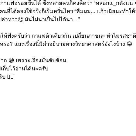
แฟอร่อยขึ้นได้ ซึ่งหลายคนก็คงคิดว่า “หลอกแ_กตังแน่ ๆ
ที่ได้ลองใช้จริงก็เริ่มหวั่นไหว “หืมมม... แก้วเนี่ยนะทำ
ล่าหว่า🤔 มันไม่น่าเป็นไปได้นา....” 
าให้ฟังครับว่า กาแฟตัวเดียวกัน เปลี่ยนภาชนะ ทำไมรสชาติ
งเหรอ? และเรื่องนี้มีคำอธิบายทางวิทยาศาสตร์ยังไงบ้าง 😁 
าก 😅 เพราะเรื่องมันซับซ้อน
ฟเก็บไว้อ่านได้นะครับ
ับ 👇🏼