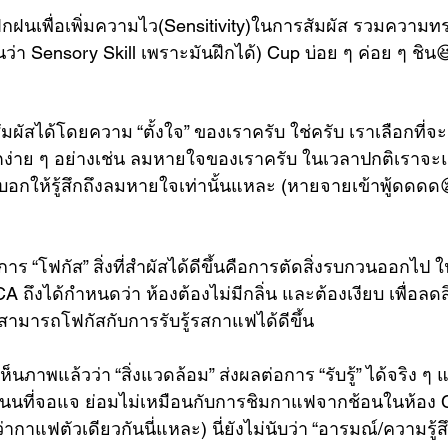
ึกฝนเพื่อเพิ่มความไว(Sensitivity)ในการสัมผัส รวมความท
ันว่า Sensory Skill เพราะมันฝึกได้) Cup บ่อย ๆ ค่อย ๆ ชิน
ี่สัมผัสได้โดยความ “ตั้งใจ” ของเราครับ ใช่ครับ เราเลือกที่จะ 
ตง่าย ๆ อย่างเช่น ลมหายใจของเราครับ ในเวลาปกติเราจะแท
กให้รู้สึกถึงลมหายใจเท่านั้นแหละ (หายจายเข้าพู้ดดดด😪)
้การ “โฟกัส” สิ่งที่สำผัสได้ดีขึ้นคือการตัดสิ่งรบกวนออกไป
ึงได้กำหนดว่า ห้องต้องไม่มีกลิ่น และต้องเงียบ เพื่อล
าสามารถโฟกัสกับการรับรู้รสกาแฟได้ดีขึ้น
เห็นภาพแล้วว่า “สิ่งแวดล้อม” ส่งผลต่อการ “รับรู้” ได้จริง
นที่จอแจ ย่อมไม่เหมือนกับการชิมกาแฟจากช้อนในห้อง Cu
่ากาแฟตัวเดียวกันนี่แหละ) นี่ยังไม่นับว่า “อารมณ์/ความรู้สึ