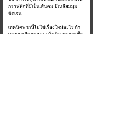
กราฟฟิกที่มีเป็นเส้นคม มีเหลียมมุม
ชัดเจน 
เทคนิคพวกนี้ไม่ใช่เรื่องใหม่อะไร ถ้า
เราลองเดินดูห่อขนมในร้านสะดวกซื้อ 
เราจะเห็นการใช้สี และรูปทรง หรือแม้
กระทั่งรูปภาพ บนห่อขนมเพื่อเสริม
ความรับรู้ด้านกลิ่นรสเป็นเรื่องปกติอยู่
แล้ว และการนำเทคนิคเหล่านี้มาใช้ใน
การออกแบบประสบการณ์กาแฟก็
ไม่ใช่เรื่องผิดอะไร
โดยเฉพาะอย่างยิ่งกับ “กาแฟ” ซึ่งมีกลิ่น
รสที่ซับซ้อน สามารถบิดความรับรู้ไป
ได้หลากหลายรูปแบบ การใช้ 
Crossmodal Effect จะสามารถส่งผล
กับการรับรู้กลิ่นรสได้อย่างน่าทึ่งมาก 
ๆ เรียกได้ว่าในบางครั้งถึงกับเปลี่ยน