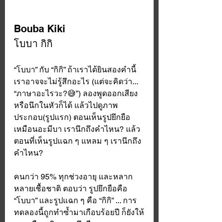
Bouba Kiki
โบบา กิกิ
“โบบา” กับ “กิกิ” ถ้าเราได้ยินสองคำนี้ 
เราอาจจะไม่รู้สึกอะไร (แต่จะคิดว่า... 
“ภาษาอะไรวะ?😅”) ลองพูดออกเสียง 
หรือนึกในหัวก็ได้ แล้วไปดูภาพ
ประกอบ(รูปแรก) ตอนเห็นรูปยึกยือ
เหมือนอะมีบา เรานึกถึงคำไหน? แล้ว
ตอนที่เห็นรูปแฉก ๆ แหลม ๆ เรานึกถึง
คำไหน? 
คนกว่า 95% ทุกช่วงอายุ และหลาก
หลายเชื้อชาติ ตอบว่า รูปยึกยือคือ 
“โบบา” และรูปแฉก ๆ คือ “กิกิ” ... การ
ทดลองนี้ถูกทำซ้ำมาเกือบร้อยปี ก็ยังให้