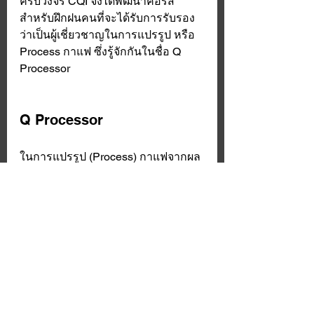
ครบวงจร CQI จึงได้พัฒนาคอร์ส
สำหรับฝึกฝนคนที่จะได้รับการรับรอง
ว่าเป็นผู้เชี่ยวชาญในการแปรรูป หรือ 
Process กาแฟ ซึ่งรู้จักกันในชื่อ Q 
Processor 
Q Processor
ในการแปรรูป (Process) กาแฟจากผล
เชอรี่ให้กลายเป็นเมล็ดกาแฟที่พร้อม
ถูกนำไปคั่วนั้น มีมากมายหลากหลาย
วิธี ซึ่งหลายครั้งมักเกิดความเข้าใจที่
ไม่ตรงกันระหว่าง Processor กับ 
Buyer
.
CQI จึงคิดว่ามันน่าจะดีถ้ามีภาษา
สากล และวิธีการที่เป็นมาตรฐาน เพื่อ
ที่ Buyer จะได้ซื้อกาแฟโดยที่มีคำ