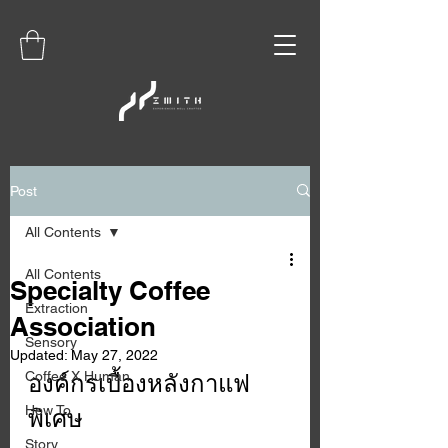
Post
All Contents
All Contents
Specialty Coffee
Extraction
Association
Sensory
Updated:
May 27, 2022
Coffee X Human
องค์กรเบื้องหลังกาแฟ
How To
พิเศษ
Story