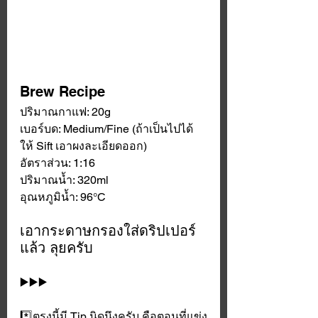
Brew Recipe
ปริมาณกาแฟ: 20g
เบอร์บด: Medium/Fine (ถ้าเป็นไปได้
ให้ Sift เอาผงละเอียดออก)
อัตราส่วน: 1:16
ปริมาณน้ำ: 320ml
อุณหภูมิน้ำ: 96°C
เอากระดาษกรองใส่ดริปเปอร์
แล้ว ลุยครับ
▶️▶️▶️
*️⃣ตรงนี้มี Tip นิดนึงครับ คือตอนที่แข่ง