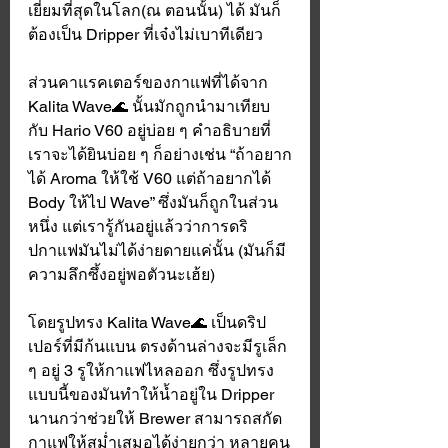
เยี่ยมที่สุดในโลก(ณ ตอนนั้น) ได้ มันก็
ต้องเป็น Dripper ที่เจ๋งไม่เบาทีเดียว
ส่วนคาแรคเตอร์ของกาแฟที่ได้จาก 
Kalita Wave🌊 นั้นมักถูกนำมาเทียบ
กับ Hario V60 อยู่บ่อย ๆ คำอธิบายที่
เราจะได้ยินบ่อย ๆ ก็อย่างเช่น “ถ้าอยาก
ได้ Aroma ให้ใช้ V60 แต่ถ้าอยากได้ 
Body ให้ไป Wave” ซึ่งมันก็ถูกในส่วน
หนึ่ง แต่เรารู้กันอยู่แล้วว่าการดริ
ปกาแฟมันไม่ได้ง่ายดายแค่นั้น (มันก็มี
ความลึกซึ้งอยู่พอตัวนะเฮ้ย)
โดยรูปทรง Kalita Wave🌊 เป็นดริป
เปอร์ที่มีก้นแบน ตรงด้านล่างจะมีรูเล็ก 
ๆ อยู่ 3 รูให้กาแฟไหลออก ซึ่งรูปทรง
แบบนี้ของมันทำให้น้ำอยู่ใน Dripper 
นานกว่าช่วยให้ Brewer สามารถสกัด
กาแฟให้สม่ำเสมอได้ง่ายกว่า หลายคน