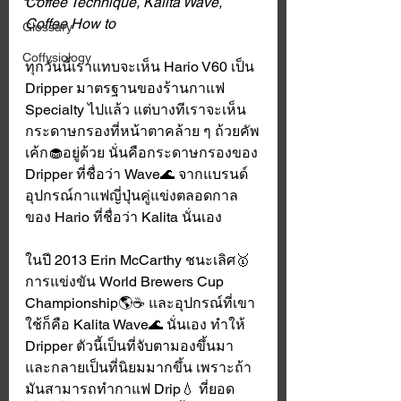
Coffee Technique, Kalita Wave, 
Coffee How to
Glossary
Coffysiology
ทุกวันนี้เราแทบจะเห็น Hario V60 เป็น 
Dripper มาตรฐานของร้านกาแฟ 
Specialty ไปแล้ว แต่บางทีเราจะเห็น
กระดาษกรองที่หน้าตาคล้าย ๆ ถ้วยคัพ
เค้ก🧁อยู่ด้วย นั่นคือกระดาษกรองของ 
Dripper ที่ชื่อว่า Wave🌊 จากแบรนด์
อุปกรณ์กาแฟญี่ปุ่นคู่แข่งตลอดกาล
ของ Hario ที่ชื่อว่า Kalita นั่นเอง
ในปี 2013 Erin McCarthy ชนะเลิศ🥇
การแข่งขัน World Brewers Cup 
Championship🌎☕️ และอุปกรณ์ที่เขา
ใช้ก็คือ Kalita Wave🌊 นั่นเอง ทำให้ 
Dripper ตัวนี้เป็นที่จับตามองขึ้นมา 
และกลายเป็นที่นิยมมากขึ้น เพราะถ้า
มันสามารถทำกาแฟ Drip💧 ที่ยอด